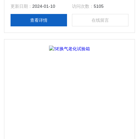
确性和*性(可重复)提供*条件。该产品具有简单的操作性能和
更新日期：
2024-01-10
访问次数：
5105
可靠的设备性能，便捷操作的计测装置，温度控制器，结构一
体化程度高，科学的空气流通设计，使室内温湿度均匀，避免
查看详情
在线留言
任何死角；完备的安全保护装置，避免了任何可能发生的安全
隐患，保证设备的长期可靠性。