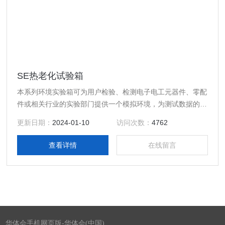
SE热老化试验箱
本系列环境实验箱可为用户检验、检测电子电工元器件、零配
件或相关行业的实验部门提供一个模拟环境，为测试数据的准
确性和*性(可重复)提供*条件。该产品具有简单的操作性能和
更新日期：
2024-01-10
访问次数：
4762
可靠的设备性能，便捷操作的计测装置，温度控制器，结构一
体化程度高，科学的空气流通设计，使室内温湿度均匀，避免
查看详情
在线留言
任何死角；完备的安全保护装置，避免了任何可能发生的安全
隐患，保证设备的长期可靠性。
华体会手机网页版-华体会(中国)