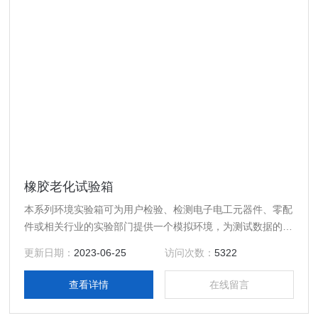
橡胶老化试验箱
本系列环境实验箱可为用户检验、检测电子电工元器件、零配
件或相关行业的实验部门提供一个模拟环境，为测试数据的准
确性和*性（可重复）提供*条件。该产品具有简单的操作性能
更新日期：
2023-06-25
访问次数：
5322
和可靠的设备性能，便捷操作的计测装置，温度控制器，结构
一体化程度高，科学的空气流通设计，使室内温湿度均匀，避
查看详情
在线留言
免任何死角；完备的安全保护装置，避免了任何可能发生的安
全隐患，保证设备的长期可靠性。