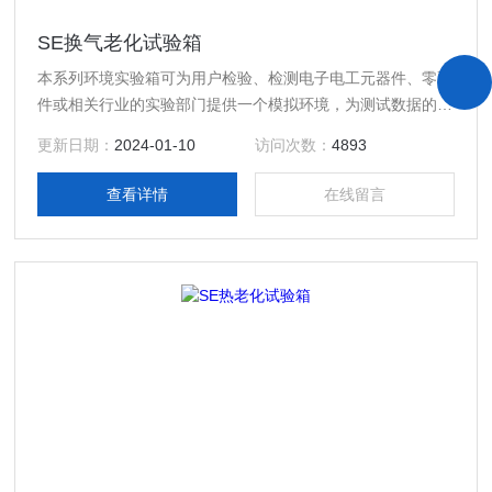
SE换气老化试验箱
本系列环境实验箱可为用户检验、检测电子电工元器件、零配
件或相关行业的实验部门提供一个模拟环境，为测试数据的准
确性和*性(可重复)提供*条件。该产品具有简单的操作性能和
更新日期：
2024-01-10
访问次数：
4893
可靠的设备性能，便捷操作的计测装置，温度控制器，结构一
体化程度高，科学的空气流通设计，使室内温湿度均匀，避免
查看详情
在线留言
任何死角；完备的安全保护装置，避免了任何可能发生的安全
隐患，保证设备的长期可靠性。