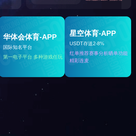
在线咨询
右两侧至少5MM的距离，另外如果待测品的大小、形状、重量、
电话
微信扫一扫
0MM，左右各5MM不宜放置产品，并且箱体内放置的产品不宜太