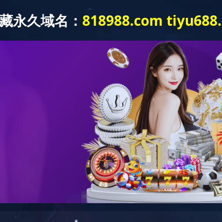
心
华体会手机网页版
技术文章