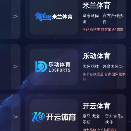
行，其实不然。
以及干冷的沙漠环境，是一切产品进行环境测试的*设备，帮助客