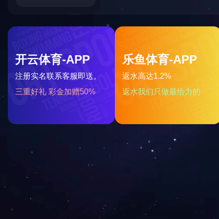
品下面的金属，制造擦痕的情况应按标准要求，包含识别标记或
注：如果想从部件或从预镀、涂漆或另外涂层的钢板上切割试
之间电化学腐蚀的发展
上一篇：
产品的密封性是否达标介绍
下一篇：
高低温湿热试验箱自动补水的好与坏介绍与保养
华体会手机网页版-华体会(中国)
关于我们
|
联系我们
华体会手机网页版-华体会(中国)