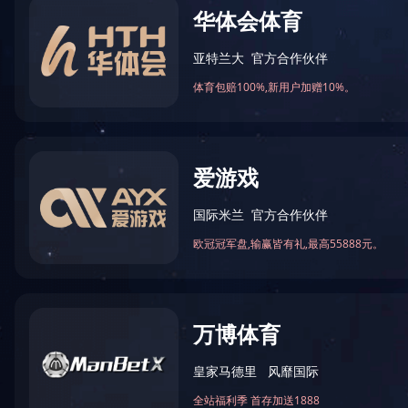
当前位置：
华体会手机网页版
>
技术文章
>
复合盐雾试验箱的
复合盐雾试验箱的生产过程介
复合盐雾试验箱的试验类型、数量和试验结果的评估方式应严格
由于多余或粗心的操作受到二次污染，用于涂料和其它有机涂料
复合盐雾试验箱涂敷涂料或非金属涂料的试样在试验前不得过