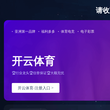
华体会手机网页版
欢迎来到
华体会手机网页版-华体会(中国) 网站
！
华体会手机网页版-
关于我们
产品中
华体会(中国)