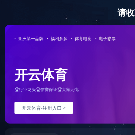
华体会手机网页版
欢迎来到
华体会手机网页版-华体会(中国) 网站
！
华体会手机网页版-
关于我们
产品中
华体会(中国)