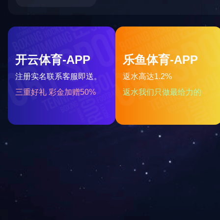
（2）可靠性测试：
容量测试，恒定湿热测试，倍率放电测试，高温放电测试，低温
（3）安全性测试：
热冲击测试，短路测试，针刺测试，挤压测试，重物冲击测试，
上一篇：
高温、中温、低温制冷剂的用途介绍
下一篇：
热老化试验箱箱体结构及用途
华体会手机网页版-华体会(中国)
关于我们
|