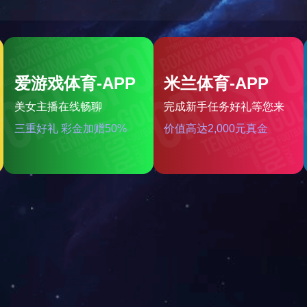
放电测试，荷电保持及容量恢复测试，循环寿命测试，85℃储存测试
自由跃落测试，振动测试，过充测试，高低温循环测试，高空模拟测
产品中心
新闻动态
技术文章
|
|
|
|