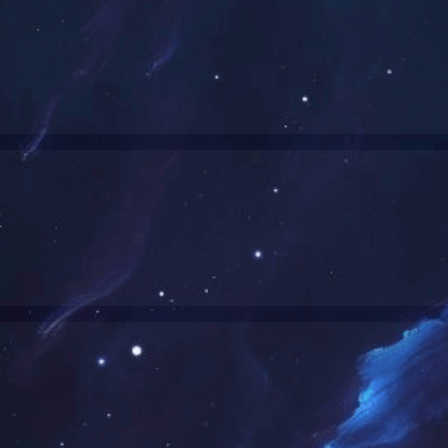
验需要做哪些测试
电源行业可靠性试验需要做哪些测试
更新时间：2017-04-20 点击次数：4310
测试
L1642、UN38.3等标准的要求，进行电池可靠性、安全性能检测及产品实用测试
为宗旨，对电池进行应用性测试，持续提供电池后续改进建议，并为客